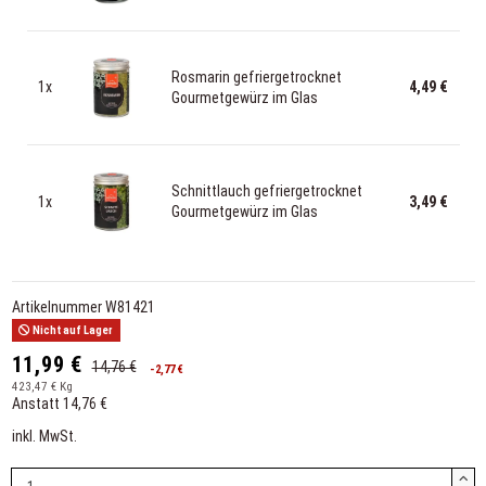
Rosmarin gefriergetrocknet
1x
4,49 €
Gourmetgewürz im Glas
Schnittlauch gefriergetrocknet
1x
3,49 €
Gourmetgewürz im Glas
Artikelnummer
W81421
Nicht auf Lager
11,99 €
14,76 €
-2,77 €
423,47 € Kg
Anstatt 14,76 €
inkl. MwSt.