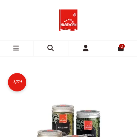
0
-2,77 €