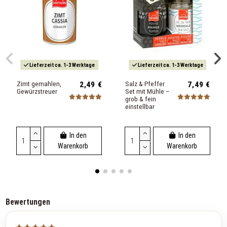
Lieferzeit ca. 1-3 Werktage
Lieferzeit ca. 1-3 Werktage
Zimt gemahlen,
2,49 €
Salz & Pfeffer
7,49 €
Gewürzstreuer
Set mit Mühle –
grob & fein
einstellbar
In den
In den
Warenkorb
Warenkorb
Bewertungen