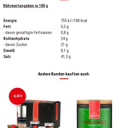
Nährwertangaben je 100 g
Energie
755 kJ /180 kcal
Fett
5,5 g
- davon gesättigte Fettsäuren
0,8 g
Kohlenhydrate
24 g
- davon Zucker
21 g
Eiweiß
8,1 g
Salz
41,3 g
Andere Kunden kauften auch:
-4,45 €