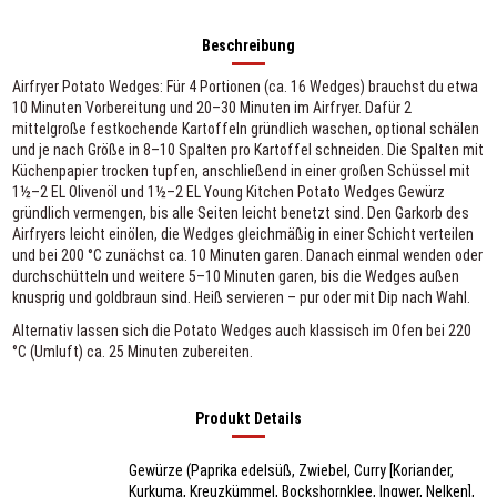
Beschreibung
Airfryer Potato Wedges: Für 4 Portionen (ca. 16 Wedges) brauchst du etwa
10 Minuten Vorbereitung und 20–30 Minuten im Airfryer. Dafür 2
mittelgroße festkochende Kartoffeln gründlich waschen, optional schälen
und je nach Größe in 8–10 Spalten pro Kartoffel schneiden. Die Spalten mit
Küchenpapier trocken tupfen, anschließend in einer großen Schüssel mit
1½–2 EL Olivenöl und 1½–2 EL Young Kitchen Potato Wedges Gewürz
gründlich vermengen, bis alle Seiten leicht benetzt sind. Den Garkorb des
Airfryers leicht einölen, die Wedges gleichmäßig in einer Schicht verteilen
und bei 200 °C zunächst ca. 10 Minuten garen. Danach einmal wenden oder
durchschütteln und weitere 5–10 Minuten garen, bis die Wedges außen
knusprig und goldbraun sind. Heiß servieren – pur oder mit Dip nach Wahl.
Alternativ lassen sich die Potato Wedges auch klassisch im Ofen bei 220
°C (Umluft) ca. 25 Minuten zubereiten.
Produkt Details
Gewürze (Paprika edelsüß, Zwiebel, Curry [Koriander,
Kurkuma, Kreuzkümmel, Bockshornklee, Ingwer, Nelken],