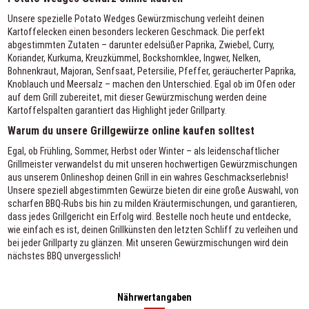
Unsere spezielle Potato Wedges Gewürzmischung verleiht deinen
Kartoffelecken einen besonders leckeren Geschmack. Die perfekt
abgestimmten Zutaten – darunter edelsüßer Paprika, Zwiebel, Curry,
Koriander, Kurkuma, Kreuzkümmel, Bockshornklee, Ingwer, Nelken,
Bohnenkraut, Majoran, Senfsaat, Petersilie, Pfeffer, geräucherter Paprika,
Knoblauch und Meersalz – machen den Unterschied. Egal ob im Ofen oder
auf dem Grill zubereitet, mit dieser Gewürzmischung werden deine
Kartoffelspalten garantiert das Highlight jeder Grillparty.
Warum du unsere Grillgewürze online kaufen solltest
Egal, ob Frühling, Sommer, Herbst oder Winter – als leidenschaftlicher
Grillmeister verwandelst du mit unseren hochwertigen Gewürzmischungen
aus unserem Onlineshop deinen Grill in ein wahres Geschmackserlebnis!
Unsere speziell abgestimmten Gewürze bieten dir eine große Auswahl, von
scharfen BBQ-Rubs bis hin zu milden Kräutermischungen, und garantieren,
dass jedes Grillgericht ein Erfolg wird. Bestelle noch heute und entdecke,
wie einfach es ist, deinen Grillkünsten den letzten Schliff zu verleihen und
bei jeder Grillparty zu glänzen. Mit unseren Gewürzmischungen wird dein
nächstes BBQ unvergesslich!
Nährwertangaben