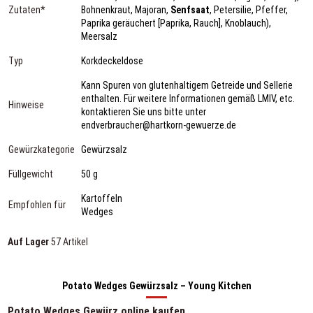
Zutaten*
Bohnenkraut, Majoran,
Senfsaat
, Petersilie, Pfeffer,
Paprika geräuchert [Paprika, Rauch], Knoblauch),
Meersalz
Typ
Korkdeckeldose
Kann Spuren von glutenhaltigem Getreide und Sellerie
enthalten. Für weitere Informationen gemäß LMIV, etc.
Hinweise
kontaktieren Sie uns bitte unter
endverbraucher@hartkorn-gewuerze.de
Gewürzkategorie
Gewürzsalz
Füllgewicht
50 g
Kartoffeln
Empfohlen für
Wedges
Auf Lager
57 Artikel
Potato Wedges Gewürzsalz – Young Kitchen
Potato Wedges Gewürz online kaufen