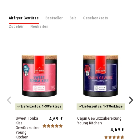
Airfryer Gewürze
Bestseller
Sale
Geschenksets
Zubehör
Neuheiten
Lieferzeit ca. 1-3 Werktage
Lieferzeit ca. 1-3 Werktage
Sweet Tonka
4,69 €
Cajun Gewürzzubereitung
Kiss
Young Kitchen
Gewürzzucker
4,69 €
Young
Kitchen