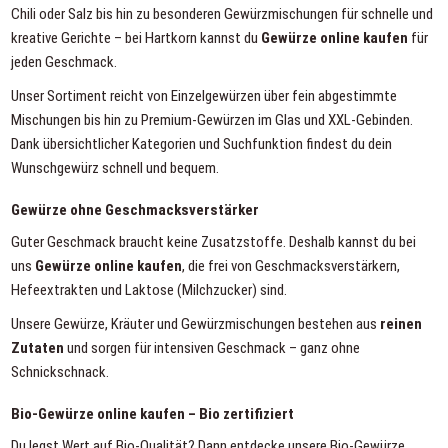
Chili oder Salz bis hin zu besonderen Gewürzmischungen für schnelle und
kreative Gerichte – bei Hartkorn kannst du
Gewürze online kaufen
für
jeden Geschmack.
Unser Sortiment reicht von Einzelgewürzen über fein abgestimmte
Mischungen bis hin zu
Premium-Gewürzen im Glas
und
XXL-Gebinden
.
Dank übersichtlicher Kategorien und Suchfunktion findest du dein
Wunschgewürz schnell und bequem.
Gewürze ohne Geschmacksverstärker
Guter Geschmack braucht keine Zusatzstoffe. Deshalb kannst du bei
uns
Gewürze online kaufen
, die frei von Geschmacksverstärkern,
Hefeextrakten und Laktose (Milchzucker) sind.
Unsere Gewürze, Kräuter und Gewürzmischungen bestehen aus
reinen
Zutaten
und sorgen für intensiven Geschmack – ganz ohne
Schnickschnack.
Bio-Gewürze online kaufen – Bio zertifiziert
Du legst Wert auf Bio-Qualität? Dann entdecke unsere
Bio-Gewürze
.