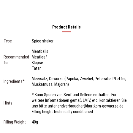
Product Details
Type
Spice shaker
Meatballs
Recommended
Meatloaf
for
Klopse
Tatar
Meersalz, Gewürze (Paprika, Zwiebel, Petersilie, Pfeffer,
Ingredients*
Muskatnuss, Majoran)
* Kann Spuren von Senf und Sellerie enthalten. Für
weitere Informationen gemäß LMIV, etc. kontaktieren Sie
Hints
uns bitte unter endverbraucher@hartkorn-gewuerze.de
Filling height technically conditioned
Filling Weight
40g