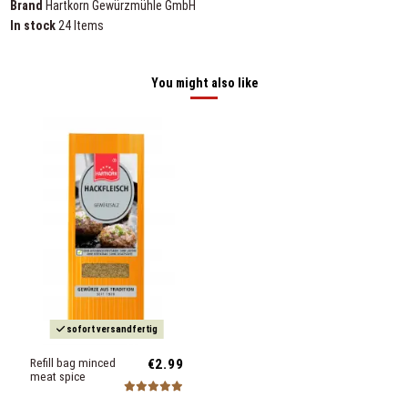
Brand
Hartkorn Gewürzmühle GmbH
In stock
24 Items
You might also like
sofort versandfertig
Refill bag minced
€2.99
meat spice