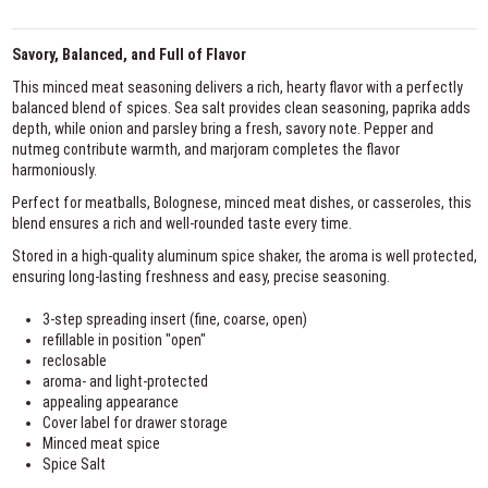
Savory, Balanced, and Full of Flavor
This minced meat seasoning delivers a rich, hearty flavor with a perfectly
balanced blend of spices. Sea salt provides clean seasoning, paprika adds
depth, while onion and parsley bring a fresh, savory note. Pepper and
nutmeg contribute warmth, and marjoram completes the flavor
harmoniously.
Perfect for meatballs, Bolognese, minced meat dishes, or casseroles, this
blend ensures a rich and well-rounded taste every time.
Stored in a high-quality aluminum spice shaker, the aroma is well protected,
ensuring long-lasting freshness and easy, precise seasoning.
3-step spreading insert (fine, coarse, open)
refillable in position "open"
reclosable
aroma- and light-protected
appealing appearance
Cover label for drawer storage
Minced meat spice
Spice Salt