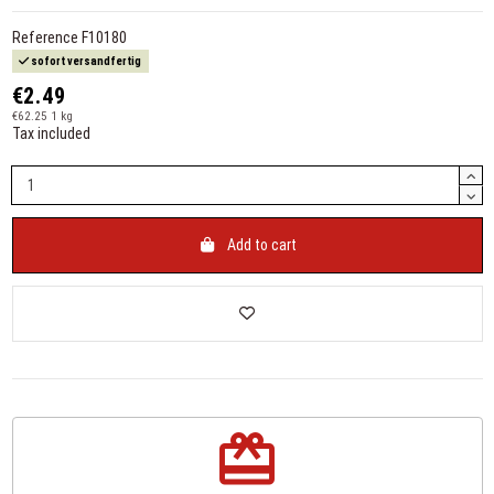
Reference
F10180
sofort versandfertig
€2.49
€62.25 1 kg
Tax included
Add to cart
redeem