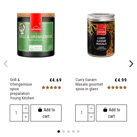
Grill &
€4.69
Curry Garam
€4.99
Ofengemüse
Masala gourmet
spice
spice in glass
preparation
Young Kitchen
Add to
Add to
cart
cart