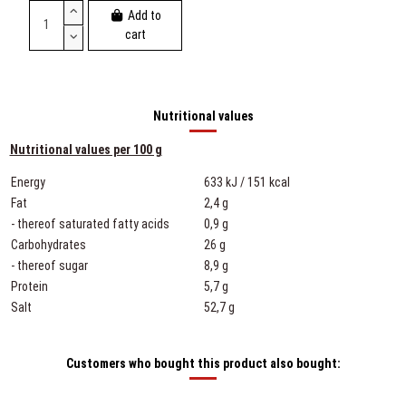
Add to
cart
Nutritional values
Nutritional values per 100 g
Energy
633 kJ / 151 kcal
Fat
2,4 g
- thereof saturated fatty acids
0,9 g
Carbohydrates
26 g
- thereof sugar
8,9 g
Protein
5,7 g
Salt
52,7 g
Customers who bought this product also bought: