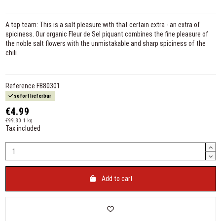
A top team: This is a salt pleasure with that certain extra - an extra of
spiciness. Our organic Fleur de Sel piquant combines the fine pleasure of
the noble salt flowers with the unmistakable and sharp spiciness of the
chili.
Reference
FB80301
sofort lieferbar
€4.99
€99.80 1 kg
Tax included
Add to cart