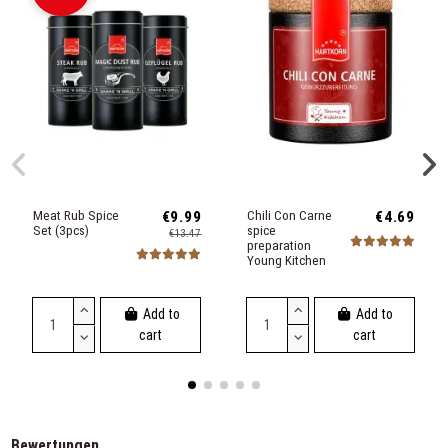
Meat Rub Spice
€9.99
Chili Con Carne
€4.69
Set (3pcs)
spice
€13.47
preparation
Young Kitchen
Add to
Add to
cart
cart
Bewertungen