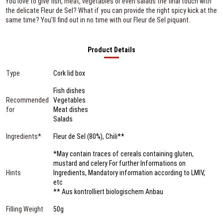
You love to give fish, meat, vegetables or even salads the final touch with
the delicate Fleur de Sel? What if you can provide the right spicy kick at the
same time? You'll find out in no time with our Fleur de Sel piquant.
Product Details
Type
Cork lid box
Fish dishes
Recommended
Vegetables
for
Meat dishes
Salads
Ingredients*
Fleur de Sel (80%), Chili**
*May contain traces of cereals containing gluten,
mustard and celery For further Informations on
Hints
Ingredients, Mandatory information according to LMIV,
etc
** Aus kontrolliert biologischem Anbau
Filling Weight
50g