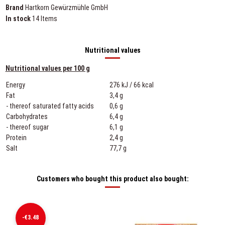
Brand
Hartkorn Gewürzmühle GmbH
In stock
14 Items
Nutritional values
Nutritional values per 100 g
Energy
276 kJ / 66 kcal
Fat
3,4 g
- thereof saturated fatty acids
0,6 g
Carbohydrates
6,4 g
- thereof sugar
6,1 g
Protein
2,4 g
Salt
77,7 g
Customers who bought this product also bought:
-€3.48