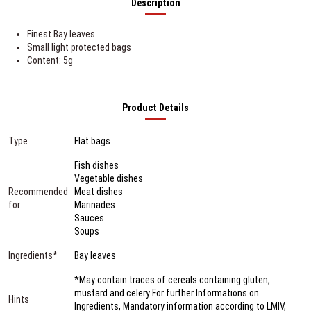
Description
Finest Bay leaves
Small light protected bags
Content: 5g
Product Details
Type
Flat bags
Fish dishes
Vegetable dishes
Recommended
Meat dishes
for
Marinades
Sauces
Soups
Ingredients*
Bay leaves
*May contain traces of cereals containing gluten,
mustard and celery For further Informations on
Hints
Ingredients, Mandatory information according to LMIV,