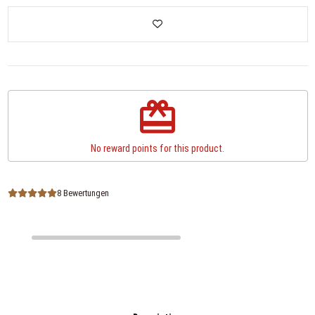
redeem
No reward points for this product.
8 Bewertungen