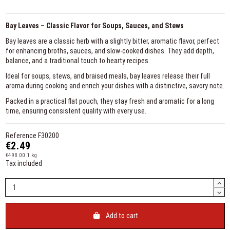
Bay Leaves – Classic Flavor for Soups, Sauces, and Stews
Bay leaves are a classic herb with a slightly bitter, aromatic flavor, perfect
for enhancing broths, sauces, and slow-cooked dishes. They add depth,
balance, and a traditional touch to hearty recipes.
Ideal for soups, stews, and braised meals, bay leaves release their full
aroma during cooking and enrich your dishes with a distinctive, savory note.
Packed in a practical flat pouch, they stay fresh and aromatic for a long
time, ensuring consistent quality with every use.
Reference
F30200
€2.49
€498.00 1 kg
Tax included
Add to cart