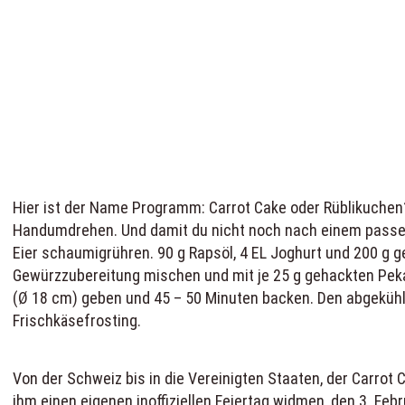
Hier ist der Name Programm: Carrot Cake oder Rüblikuchen?
Handumdrehen. Und damit du nicht noch nach einem passend
Eier schaumigrühren. 90 g Rapsöl, 4 EL Joghurt und 200 g g
Gewürzzubereitung mischen und mit je 25 g gehackten Pekan
(Ø 18 cm) geben und 45 – 50 Minuten backen. Den abgekühlt
Frischkäsefrosting.
Von der Schweiz bis in die Vereinigten Staaten, der Carrot 
ihm einen eigenen inoffiziellen Feiertag widmen, den 3. Febr