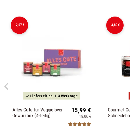
-2,07 €
-3,89 €
Lieferzeit ca. 1-3 Werktage
Alles Gute für Veggielover
15,99 €
Gourmet G
Gewürzbox (4-teilig)
Schneidebr
18,06 €