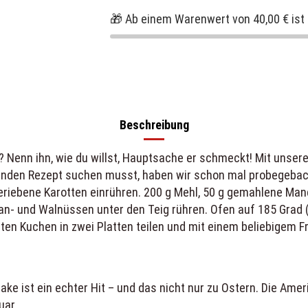
🎁 Ab einem Warenwert von 40,00 € ist 
Beschreibung
 Nenn ihn, wie du willst, Hauptsache er schmeckt! Mit unser
en Rezept suchen musst, haben wir schon mal probegebacken.
eriebene Karotten einrühren. 200 g Mehl, 50 g gemahlene Mand
- und Walnüssen unter den Teig rühren. Ofen auf 185 Grad (U
en Kuchen in zwei Platten teilen und mit einem beliebigem Fr
Cake ist ein echter Hit – und das nicht nur zu Ostern. Die Ame
uar.