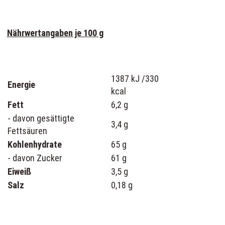
Nährwertangaben je 100 g
1387 kJ /330
Energie
kcal
Fett
6,2 g
- davon gesättigte
3,4 g
Fettsäuren
Kohlenhydrate
65 g
- davon Zucker
61 g
Eiweiß
3,5 g
Salz
0,18 g