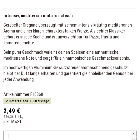
Intensiv, mediterran und aromatisch
Gerebelter Oregano überzeugt mit seinem intensiv kräutrig-mediterranen
Aroma und einer klaren, charakterstarken Würze. Als echter Klassiker
gehört er in jede Küche und ist unverzichtbar für Pizza, Pasta und
Tomatengerichte.
Sein purer Geschmack verleiht deinen Speisen eine authentische,
mediterrane Note und sorgt für ein harmonisches Geschmackserlebnis.
Im hochwertigen Aluminium-Gewürzstreuer aromaschonend geschützt
bleibt der Duft lange erhalten und garantiert gleichbleibenden Genuss bei
jeder Anwendung.
Artikelnummer
F10360
Lieferzeit ca. 1-3 Werktage
2,49 €
226,36 € 1 kg
inkl. MwSt.