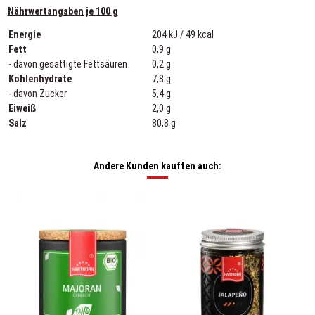
Nährwertangaben je 100 g
Energie
204 kJ / 49 kcal
Fett
0,9 g
- davon gesättigte Fettsäuren
0,2 g
Kohlenhydrate
7,8 g
- davon Zucker
5,4 g
Eiweiß
2,0 g
Salz
80,8 g
Andere Kunden kauften auch: