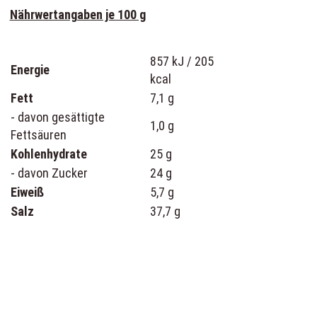
Nährwertangaben je 100 g
857 kJ / 205
Energie
kcal
Fett
7,1 g
- davon gesättigte
1,0 g
Fettsäuren
Kohlenhydrate
25 g
- davon Zucker
24 g
Eiweiß
5,7 g
Salz
37,7 g