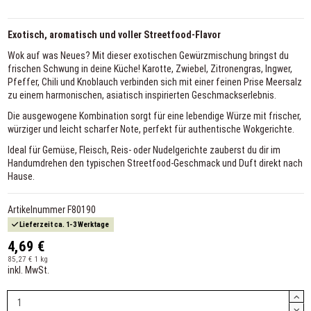
Exotisch, aromatisch und voller Streetfood-Flavor
Wok auf was Neues? Mit dieser exotischen Gewürzmischung bringst du
frischen Schwung in deine Küche! Karotte, Zwiebel, Zitronengras, Ingwer,
Pfeffer, Chili und Knoblauch verbinden sich mit einer feinen Prise Meersalz
zu einem harmonischen, asiatisch inspirierten Geschmackserlebnis.
Die ausgewogene Kombination sorgt für eine lebendige Würze mit frischer,
würziger und leicht scharfer Note, perfekt für authentische Wokgerichte.
Ideal für Gemüse, Fleisch, Reis- oder Nudelgerichte zauberst du dir im
Handumdrehen den typischen Streetfood-Geschmack und Duft direkt nach
Hause.
Artikelnummer
F80190
Lieferzeit ca. 1-3 Werktage
4,69 €
85,27 € 1 kg
inkl. MwSt.