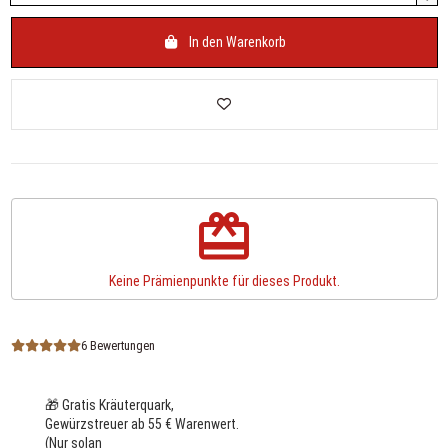
In den Warenkorb
redeem
Keine Prämienpunkte für dieses Produkt.
6 Bewertungen
🎁 Gratis Kräuterquark,
Gewürzstreuer ab 55 € Warenwert.
(Nur solange der Vorra