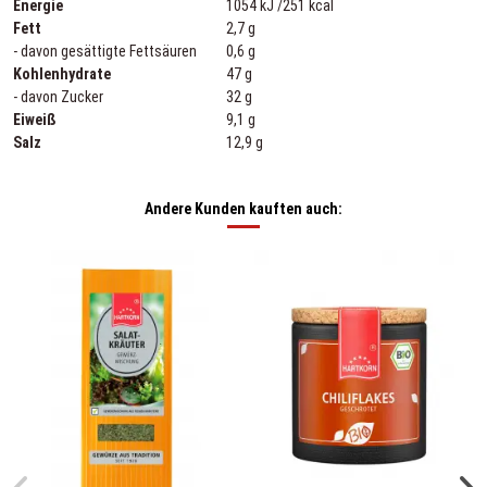
Energie
1054 kJ /251 kcal
Fett
2,7 g
- davon gesättigte Fettsäuren
0,6 g
Kohlenhydrate
47 g
- davon Zucker
32 g
Eiweiß
9,1 g
Salz
12,9 g
Andere Kunden kauften auch: