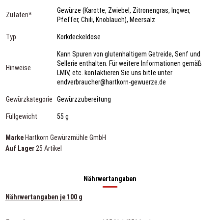
Gewürze (Karotte, Zwiebel, Zitronengras, Ingwer,
Zutaten*
Pfeffer, Chili, Knoblauch), Meersalz
Typ
Korkdeckeldose
Kann Spuren von glutenhaltigem Getreide, Senf und
Sellerie enthalten. Für weitere Informationen gemäß
Hinweise
LMIV, etc. kontaktieren Sie uns bitte unter
endverbraucher@hartkorn-gewuerze.de
Gewürzkategorie
Gewürzzubereitung
Füllgewicht
55 g
Marke
Hartkorn Gewürzmühle GmbH
Auf Lager
25 Artikel
Nährwertangaben
Nährwertangaben je 100 g