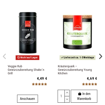
Nicht auf Lager
Lieferzeit ca. 1-3 Werktage
Veggie Rub
Kräuterquark –
Gewürzzubereitung Shake´n
Gewürzzubereitung Young
Grill
Kitchen
4,49 €
4,69 €
In den
Anschauen
Warenkorb