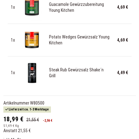
Guacamole Gewürzzubereitung
1x
4,69 €
Young Kitchen
Potato Wedges Gewürzsalz Young
1x
4,69 €
Kitchen
Steak Rub Gewürzsalz Shake´n
1x
4,49 €
Grill
Artikelnummer
W80500
Lieferzeit ca. 1-3 Werktage
18,99 €
21,55 €
-2,56 €
51,49 € Kg
Anstatt 21,55 €