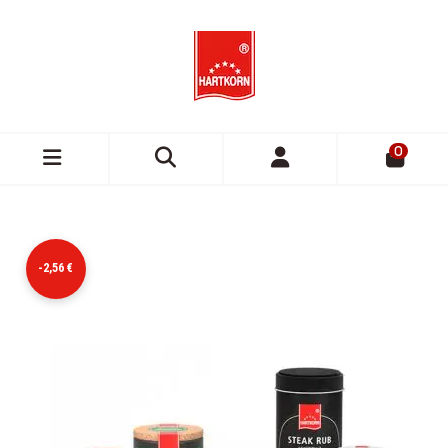
0
-2,56 €