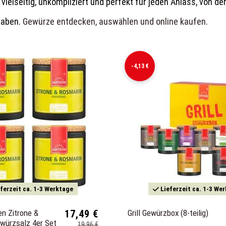
elseitig, unkompliziert und perfekt für jeden Anlass, von de
gaben.
Gewürze entdecken, auswählen und online kaufen.
-4,13 €
ferzeit ca. 1-3 Werktage
Lieferzeit ca. 1-3 We
en Zitrone &
17,49 €
Grill Gewürzbox (8-teilig)
würzsalz 4er Set
19,96 €