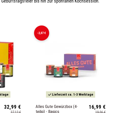
r Geburtstagsfeier bis hin zur spontanen Kochsession.
-2,07 €
rktage
Lieferzeit ca. 1-3 Werktage
32,99 €
Alles Gute Gewürzbox (4-
16,99 €
teilig) - Basics
37,12 €
19,06 €