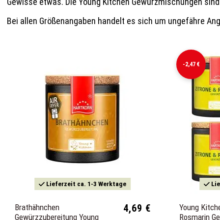
Gewisse etwas. Die Young Kitchen Gewürzmischungen sind vi
Bei allen Größenangaben handelt es sich um ungefähre An
-2,47 €
Lieferzeit ca. 1-3 Werktage
Lie
Brathähnchen
4,69 €
Young Kitch
Gewürzzubereitung Young
Rosmarin Ge