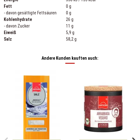
Fett
0 g
- davon gesättigte Fettsäuren
0 g
Kohlenhydrate
26 g
- davon Zucker
11 g
Eiweiß
5,9 g
Salz
58,2 g
Andere Kunden kauften auch: