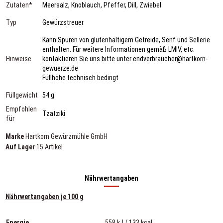
Zutaten*
Meersalz, Knoblauch, Pfeffer, Dill, Zwiebel
Typ
Gewürzstreuer
Kann Spuren von glutenhaltigem Getreide, Senf und Sellerie
enthalten. Für weitere Informationen gemäß LMIV, etc.
Hinweise
kontaktieren Sie uns bitte unter endverbraucher@hartkorn-
gewuerze.de
Füllhöhe technisch bedingt
Füllgewicht
54 g
Empfohlen
Tzatziki
für
Marke
Hartkorn Gewürzmühle GmbH
Auf Lager
15 Artikel
Nährwertangaben
Nährwertangaben je 100 g
Energie
558 kJ / 133 kcal