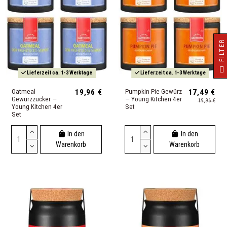
R
F
I
L
T
E
Lieferzeit ca. 1-3 Werktage
Lieferzeit ca. 1-3 Werktage
Oatmeal
19,96 €
Pumpkin Pie Gewürz
17,49 €
Gewürzzucker —
— Young Kitchen 4er
19,96 €
Young Kitchen 4er
Set
Set
In den
In den
Warenkorb
Warenkorb