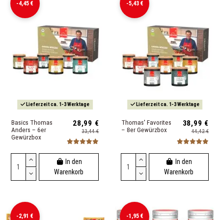
-4,45 €
-5,43 €
Lieferzeit ca. 1-3 Werktage
Lieferzeit ca. 1-3 Werktage
Basics Thomas
28,99 €
Thomas' Favorites
38,99 €
Anders – 6er
– 8er Gewürzbox
33,44 €
44,42 €
Gewürzbox
In den
In den
Warenkorb
Warenkorb
-2,91 €
-1,95 €