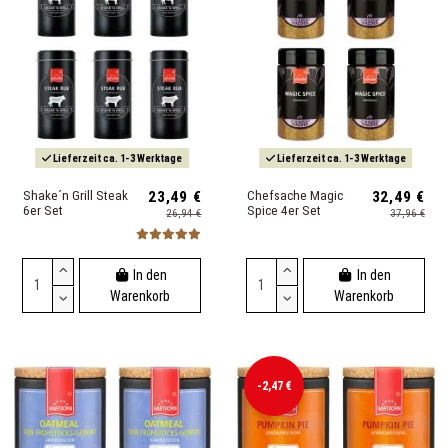
Lieferzeit ca. 1-3 Werktage
Lieferzeit ca. 1-3 Werktage
Shake´n Grill Steak
23,49 €
Chefsache Magic
32,49 €
6er Set
Spice 4er Set
26,94 €
37,96 €
In den
In den
Warenkorb
Warenkorb
-2,47 €