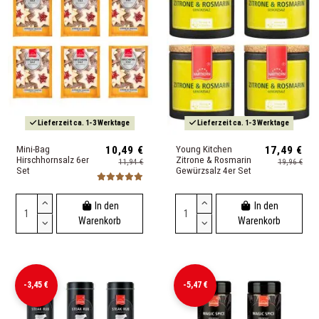
Lieferzeit ca. 1-3 Werktage
Lieferzeit ca. 1-3 Werktage
Mini-Bag
10,49 €
Young Kitchen
17,49 €
Hirschhornsalz 6er
Zitrone & Rosmarin
11,94 €
19,96 €
Set
Gewürzsalz 4er Set
In den
In den
Warenkorb
Warenkorb
-3,45 €
-5,47 €