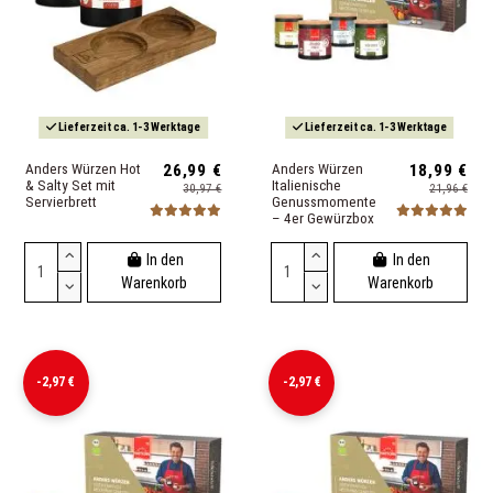
Lieferzeit ca. 1-3 Werktage
Lieferzeit ca. 1-3 Werktage
Anders Würzen Hot
26,99 €
Anders Würzen
18,99 €
& Salty Set mit
Italienische
30,97 €
21,96 €
Servierbrett
Genussmomente
– 4er Gewürzbox
In den
In den
Warenkorb
Warenkorb
-2,97 €
-2,97 €