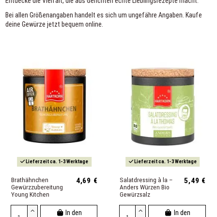
Entdecke die Vielfalt, die aus Gerichten echte Lieblingsrezepte macht.
Bei allen Größenangaben handelt es sich um ungefähre Angaben. Kaufe
deine Gewürze jetzt bequem online.
Lieferzeit ca. 1-3 Werktage
Lieferzeit ca. 1-3 Werktage
Brathähnchen
4,69 €
Salatdressing à la –
5,49 €
Gewürzzubereitung
Anders Würzen Bio
Young Kitchen
Gewürzsalz
In den
In den