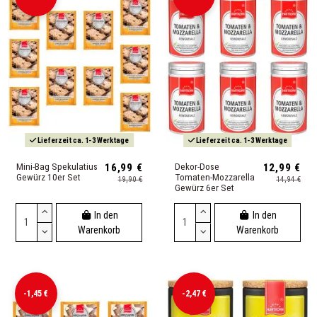
Lieferzeit ca. 1-3 Werktage
Lieferzeit ca. 1-3 Werktage
Mini-Bag Spekulatius
16,99 €
Dekor-Dose
12,99 €
Gewürz 10er Set
Tomaten-Mozzarella
19,90 €
14,94 €
Gewürz 6er Set
In den
In den
Warenkorb
Warenkorb
-1,45 €
-2,47 €