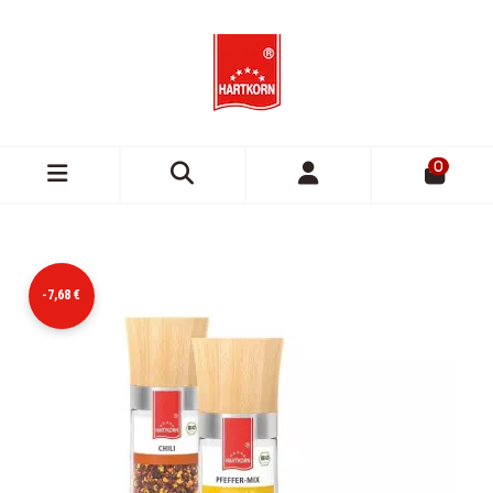
0
-7,68 €