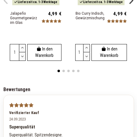
Lieferzeit ca. 1-3 Werktage
Lieferzeit ca. 1-3 Werktage
Jalapeño
4,99 €
Bio Curry Indisch,
4,99 €
Gourmetgewürz
Gewürzmischung
im Glas
In den
In den
Warenkorb
Warenkorb
Bewertungen
Verifizierter Kauf
24.09.2023
Superqualität
Superqualität. Spitzendesigne.