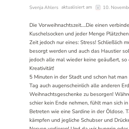
aktualisiert am
Svenja Ahlers
10. Novemb
Die Vorweihnachtszeit….Die einen verbind
Kuschelsocken und jeder Menge Plätzchen 
Zeit jedoch nur eines: Stress! Schließlic
besorgt werden und auch das Haustier sol
jedoch alle mal wieder keine geäußert, so 
Kreativität!
5 Minuten in der Stadt und schon hat man 
Tag auch augenscheinlich alle anderen Er
Weihnachtsgeschenke zu besorgen! Währe
schier kein Ende nehmen, fühlt man sich 
Betreten wie eine Sardine in der Öldose. 
kämpfen und jegliche Schubser und Drücker 
Nerven verlieren! Und da wir hungrig oder u