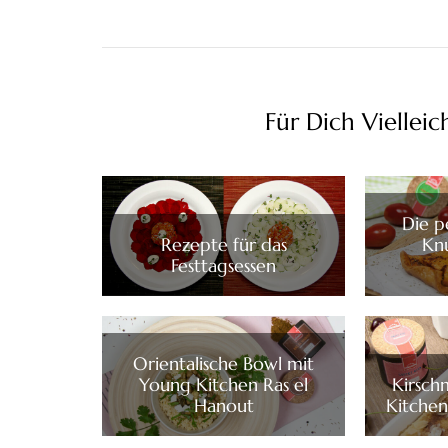
Für Dich Vielleic
Die p
Rezepte für das
Knu
Festtagsessen
Orientalische Bowl mit
Young Kitchen Ras el
Kirsch
Hanout
Kitchen