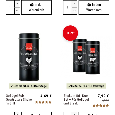
In den
In den
Warenkorb
Warenkorb
-0,99 €
Lieferzeit ca. 1-3 Werktage
Lieferzeit ca. 1-3 Werktage
Geflügel Rub
4,49 €
Shake´n Grill Duo
7,99 €
Gewürzsalz Shake
Set – Für Geflügel
8,98 €
´n Grill
und Steak