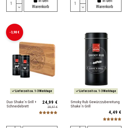
In den
In den
Warenkorb
Warenkorb
-3,98 €
Lieferzeit ca. 1-3 Werktage
Lieferzeit ca. 1-3 Werktage
Duo Shake´n Grill +
24,99 €
Smoky Rub Gewürzzubereitung
Schneidebrett
Shake´n Grill
28,97 €
4,49 €