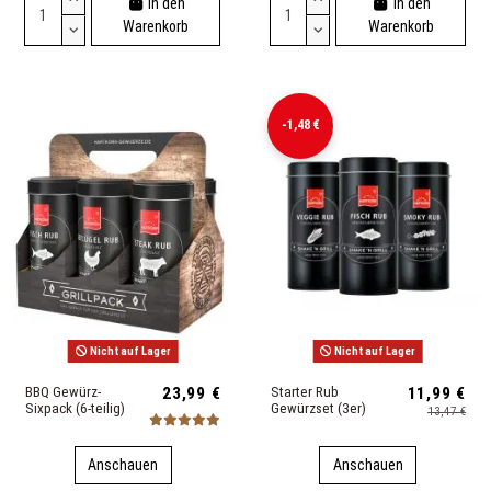
In den
In den
Warenkorb
Warenkorb
-1,48 €
Nicht auf Lager
Nicht auf Lager
BBQ Gewürz-
23,99 €
Starter Rub
11,99 €
Sixpack (6-teilig)
Gewürzset (3er)
13,47 €
Anschauen
Anschauen