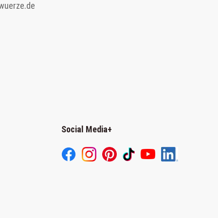
wuerze.de
Social Media
+