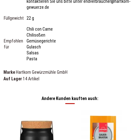
kontaktieren Sie uns bitte unter endverbraucher@hartkorn-
gewuerze.de
Füllgewicht
22 g
Chili con Carne
Chilisoßen
Empfohlen
Gemüsegerichte
für
Gulasch
Salsas
Pasta
Marke
Hartkorn Gewürzmühle GmbH
Auf Lager
14 Artikel
Andere Kunden kauften auch: