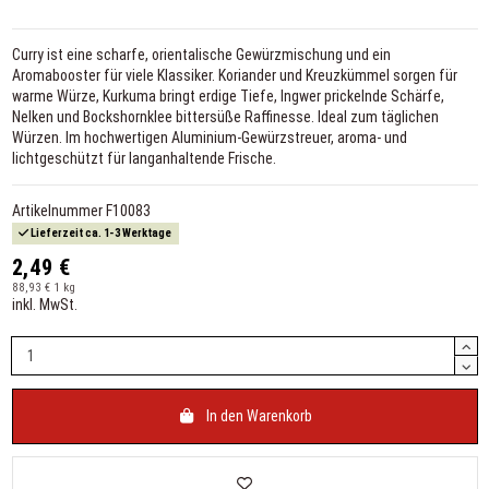
Curry ist eine scharfe, orientalische Gewürzmischung und ein
Aromabooster für viele Klassiker. Koriander und Kreuzkümmel sorgen für
warme Würze, Kurkuma bringt erdige Tiefe, Ingwer prickelnde Schärfe,
Nelken und Bockshornklee bittersüße Raffinesse. Ideal zum täglichen
Würzen. Im hochwertigen Aluminium-Gewürzstreuer, aroma- und
lichtgeschützt für langanhaltende Frische.
Artikelnummer
F10083
Lieferzeit ca. 1-3 Werktage
2,49 €
88,93 € 1 kg
inkl. MwSt.
In den Warenkorb