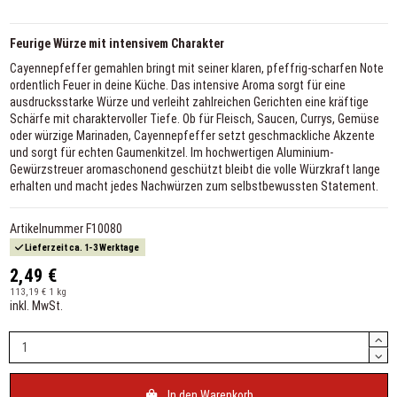
Feurige Würze mit intensivem Charakter
Cayennepfeffer gemahlen bringt mit seiner klaren, pfeffrig-scharfen Note
ordentlich Feuer in deine Küche. Das intensive Aroma sorgt für eine
ausdrucksstarke Würze und verleiht zahlreichen Gerichten eine kräftige
Schärfe mit charaktervoller Tiefe. Ob für Fleisch, Saucen, Currys, Gemüse
oder würzige Marinaden, Cayennepfeffer setzt geschmackliche Akzente
und sorgt für echten Gaumenkitzel. Im hochwertigen Aluminium-
Gewürzstreuer aromaschonend geschützt bleibt die volle Würzkraft lange
erhalten und macht jedes Nachwürzen zum selbstbewussten Statement.
Artikelnummer
F10080
Lieferzeit ca. 1-3 Werktage
2,49 €
113,19 € 1 kg
inkl. MwSt.
In den Warenkorb