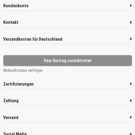
+
Kundenkonto
+
Kontakt
+
Versandkosten für Deutschland
Vom Vertrag zurücktreten
Widerrufsstatus verfolgen
+
Zertifizierungen
+
Zahlung
+
Versand
+
Social Media