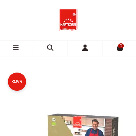
0
-2,97 €