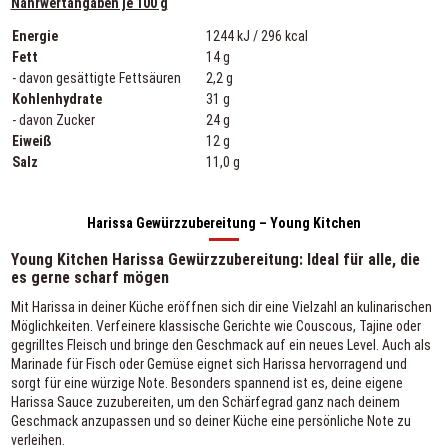
Nährwertangaben je 100 g
Energie
1244 kJ / 296 kcal
Fett
14 g
- davon gesättigte Fettsäuren
2,2 g
Kohlenhydrate
31 g
- davon Zucker
24 g
Eiweiß
12 g
Salz
11,0 g
Harissa Gewürzzubereitung – Young Kitchen
Young Kitchen Harissa Gewürzzubereitung: Ideal für alle, die
es gerne scharf mögen
Mit Harissa in deiner Küche eröffnen sich dir eine Vielzahl an kulinarischen
Möglichkeiten. Verfeinere klassische Gerichte wie Couscous, Tajine oder
gegrilltes Fleisch und bringe den Geschmack auf ein neues Level. Auch als
Marinade für Fisch oder Gemüse eignet sich Harissa hervorragend und
sorgt für eine würzige Note. Besonders spannend ist es, deine eigene
Harissa Sauce zuzubereiten, um den Schärfegrad ganz nach deinem
Geschmack anzupassen und so deiner Küche eine persönliche Note zu
verleihen.