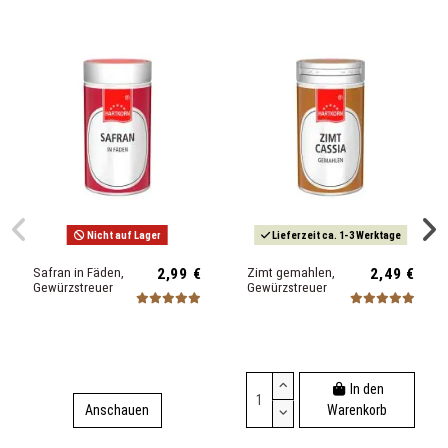
Nicht auf Lager
Lieferzeit ca. 1-3 Werktage
Safran in Fäden,
2,99 €
Zimt gemahlen,
2,49 €
Gewürzstreuer
Gewürzstreuer
In den
Anschauen
Warenkorb