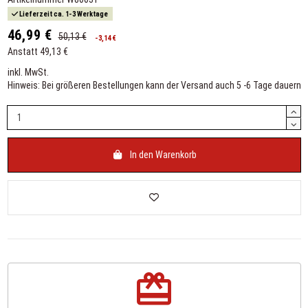
Lieferzeit ca. 1-3 Werktage
46,99 €
50,13 €
-3,14 €
Anstatt 49,13 €
inkl. MwSt.
Hinweis: Bei größeren Bestellungen kann der Versand auch 5 -6 Tage dauern
In den Warenkorb
redeem