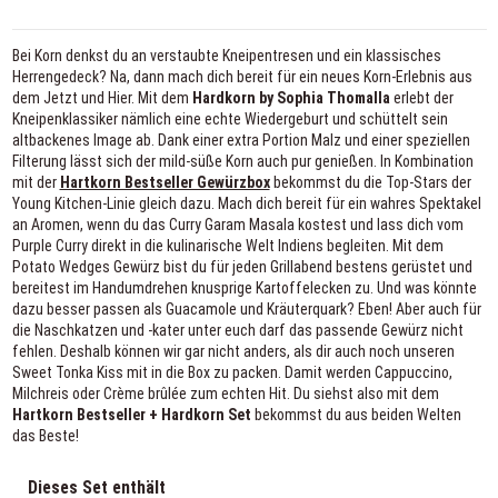
Bei Korn denkst du an verstaubte Kneipentresen und ein klassisches
Herrengedeck? Na, dann mach dich bereit für ein neues Korn-Erlebnis aus
dem Jetzt und Hier. Mit dem
Hardkorn by Sophia Thomalla
erlebt der
Kneipenklassiker nämlich eine echte Wiedergeburt und schüttelt sein
altbackenes Image ab. Dank einer extra Portion Malz und einer speziellen
Filterung lässt sich der mild-süße Korn auch pur genießen. In Kombination
mit der
Hartkorn Bestseller Gewürzbox
bekommst du die Top-Stars der
Young Kitchen-Linie gleich dazu. Mach dich bereit für ein wahres Spektakel
an Aromen, wenn du das Curry Garam Masala kostest und lass dich vom
Purple Curry direkt in die kulinarische Welt Indiens begleiten. Mit dem
Potato Wedges Gewürz bist du für jeden Grillabend bestens gerüstet und
bereitest im Handumdrehen knusprige Kartoffelecken zu. Und was könnte
dazu besser passen als Guacamole und Kräuterquark? Eben! Aber auch für
die Naschkatzen und -kater unter euch darf das passende Gewürz nicht
fehlen. Deshalb können wir gar nicht anders, als dir auch noch unseren
Sweet Tonka Kiss mit in die Box zu packen. Damit werden Cappuccino,
Milchreis oder Crème brûlée zum echten Hit. Du siehst also mit dem
Hartkorn Bestseller + Hardkorn Set
bekommst du aus beiden Welten
das Beste!
Dieses Set enthält