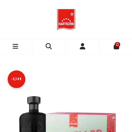
0
-3,14 €