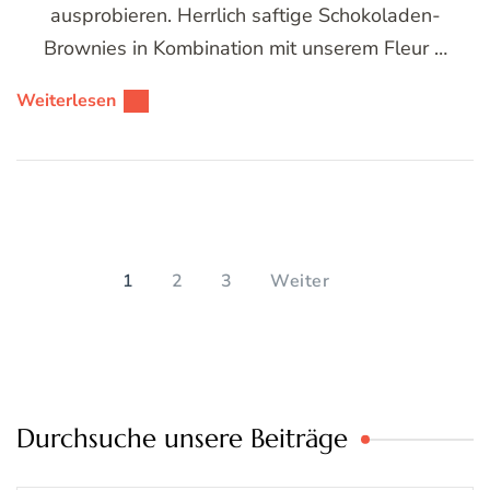
ausprobieren. Herrlich saftige Schokoladen-
Brownies in Kombination mit unserem Fleur …
Weiterlesen
Seitennummerierung
der
SEITE
SEITE
SEITE
1
2
3
Weiter
Beiträge
Durchsuche unsere Beiträge