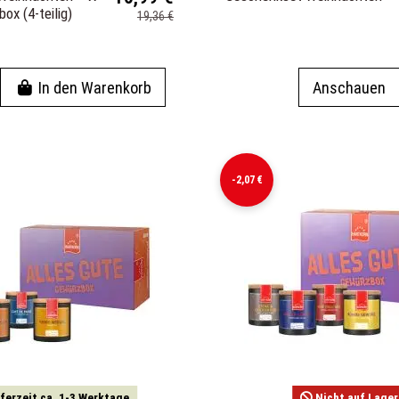
x (4-teilig)
19,36 €
In den Warenkorb
Anschauen
-2,07 €
ferzeit ca. 1-3 Werktage
Nicht auf Lager