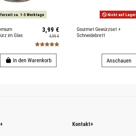
ferzeit ca. 1-3 Werktage
Nicht auf Lager
remium
3,99 €
Gourmet Gewürzset +
ürz im Glas
Schneidebrett
4,99 €
In den Warenkorb
Anschauen
+
Kontakt
+