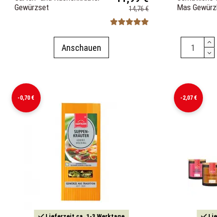
Gewürzset
Mas Gewürzbo
14,76 €
Anschauen
-0,70 €
-2,07 €
Lieferzeit ca. 1-3 Werktage
Lie