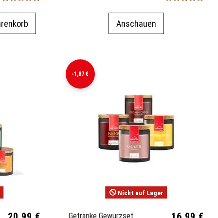
arenkorb
Anschauen
-1,87 €
Nicht auf Lager
20,99 €
Getränke Gewürzset
16,99 €