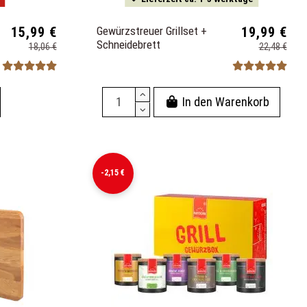
15,99 €
Gewürzstreuer Grillset +
19,99 €
Schneidebrett
18,06 €
22,48 €
In den Warenkorb
-2,15 €