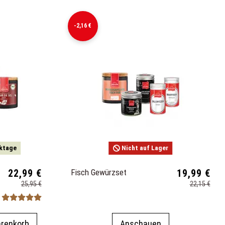
-2,16 €
rktage
Nicht auf Lager
22,99 €
Fisch Gewürzset
19,99 €
25,95 €
22,15 €
arenkorb
Anschauen