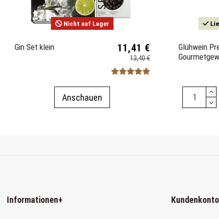
Nicht auf Lager
Lie
Gin Set klein
11,41 €
Glühwein P
Gourmetgew
13,40 €
Anschauen
Informationen
+
Kundenkonto