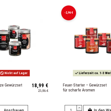
-2,96 €
Nicht auf Lager
Lieferzeit ca. 1-3 We
lze Gewürzset
18,99 €
Feuer-Starter – Gewürzset
für scharfe Aromen
21,96 €
Anschauen
In den W