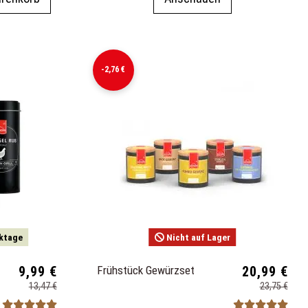
-2,76 €
rktage
Nicht auf Lager
9,99 €
Frühstück Gewürzset
20,99 €
13,47 €
23,75 €