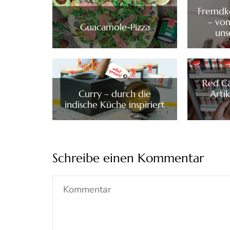
Fremdk
– vom
Guacamole-Pizza
uns
Red Ca
Curry – durch die
Artik
indische Küche inspiriert
Schreibe einen Kommentar