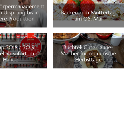
örpermanagement
 Ursprung bis in
Backen zum Muttertag
ere Produktion
am 08. Mai
p 2018 / 2019 –
Buchtel: Gute-Laune-
el ab sofort im
Macher für regnerische
Handel
Herbsttage