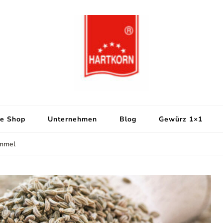
Hartkorn Gewür
Neuigkeiten, Rezepte, Gewürzi
e Shop
Unternehmen
Blog
Gewürz 1×1
mmel