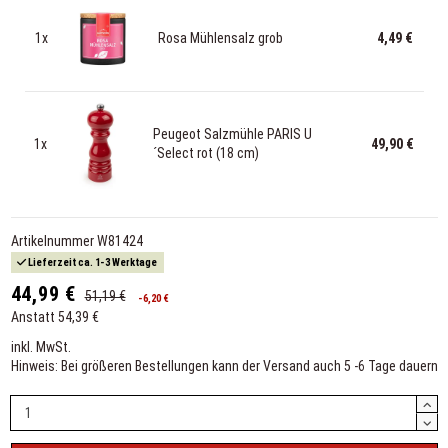
1x
Rosa Mühlensalz grob
4,49 €
Peugeot Salzmühle PARIS U
1x
49,90 €
´Select rot (18 cm)
Artikelnummer
W81424
Lieferzeit ca. 1-3 Werktage
44,99 €
51,19 €
-6,20 €
Anstatt 54,39 €
inkl. MwSt.
Hinweis: Bei größeren Bestellungen kann der Versand auch 5 -6 Tage dauern