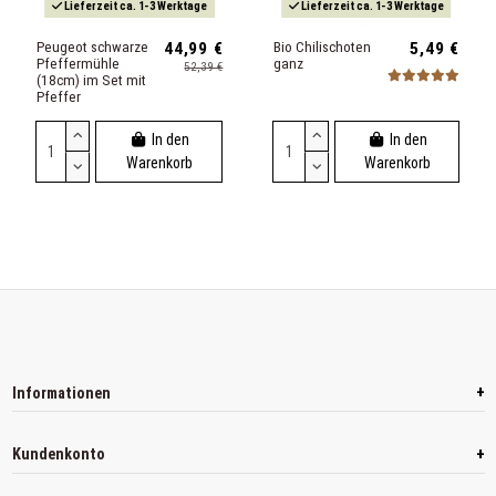
Lieferzeit ca. 1-3 Werktage
Lieferzeit ca. 1-3 Werktage
Peugeot schwarze
44,99 €
Bio Chilischoten
5,49 €
Pfeffermühle
ganz
52,39 €
(18cm) im Set mit
Pfeffer
In den
In den
Warenkorb
Warenkorb
+
Informationen
+
Kundenkonto