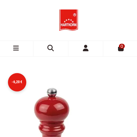
0
-6,20 €