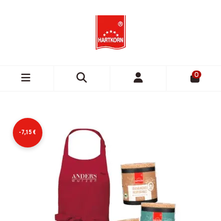
0
-7,15 €