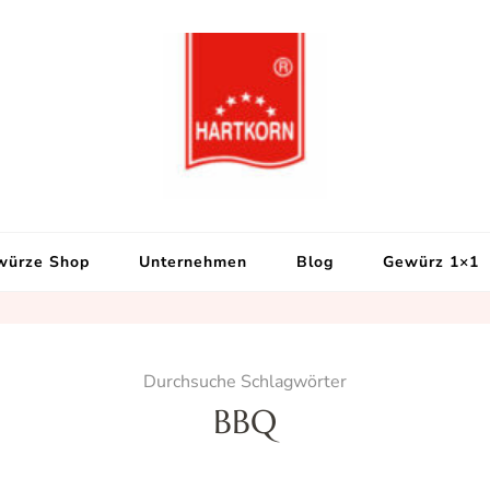
Hartkorn Gewür
Neuigkeiten, Rezepte, Gewürzi
würze Shop
Unternehmen
Blog
Gewürz 1×1
Durchsuche Schlagwörter
BBQ