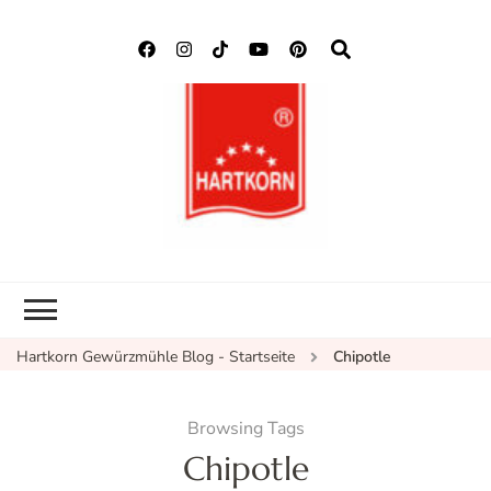
Hartkorn
Neuigkeiten, Rezepte,
Gewürzmühle
Gewürzinformationen
Blog
Hartkorn Gewürzmühle Blog - Startseite
Chipotle
Browsing Tags
Chipotle