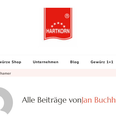
Hartkorn Gewür
Neuigkeiten, Rezepte, Gewürzi
würze Shop
Unternehmen
Blog
Gewürz 1×1
hhamer
Alle Beiträge von
Jan Buch