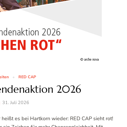
eiten
RED CAP
endenaktion 2026
31. Juli 2026
eißt es bei Hartkorn wieder: RED CAP sieht rot!
 ein Zeichen für mehr Chancengleichheit. Mit …