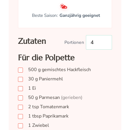
Beste Saison:
Ganzjährig geeignet
Zutaten
Portionen
Für die Polpette
500
g
gemischtes Hackfleisch
30
g
Paniermehl
1
Ei
50
g
Parmesan
(gerieben)
2
tsp
Tomatenmark
1
tbsp
Paprikamark
1
Zwiebel