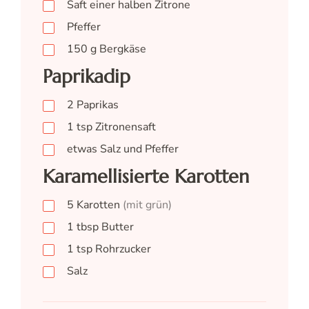
Saft einer halben Zitrone
Pfeffer
150
g
Bergkäse
Paprikadip
2
Paprikas
1
tsp
Zitronensaft
etwas Salz und Pfeffer
Karamellisierte Karotten
5
Karotten
(mit grün)
1
tbsp
Butter
1
tsp
Rohrzucker
Salz