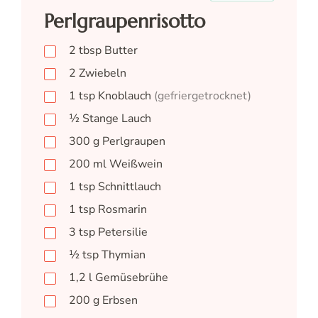
Perlgraupenrisotto
2
tbsp
Butter
2
Zwiebeln
1
tsp
Knoblauch
(gefriergetrocknet)
½
Stange Lauch
300
g
Perlgraupen
200
ml
Weißwein
1
tsp
Schnittlauch
1
tsp
Rosmarin
3
tsp
Petersilie
½
tsp
Thymian
1,2
l
Gemüsebrühe
200
g
Erbsen