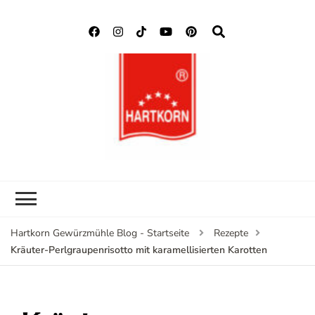
Hartkorn
Neuigkeiten, Rezepte,
Gewürzmühle
Gewürzinformationen
Blog
Hartkorn Gewürzmühle Blog - Startseite
Rezepte
Kräuter-Perlgraupenrisotto mit karamellisierten Karotten