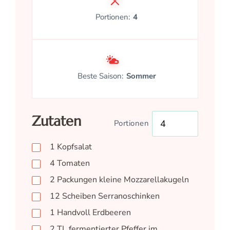
Portionen:
4
Beste Saison:
Sommer
Zutaten
Portionen
1
Kopfsalat
4
Tomaten
2
Packungen
kleine Mozzarellakugeln
12
Scheiben
Serranoschinken
1
Handvoll
Erdbeeren
2
TL
fermentierter Pfeffer im